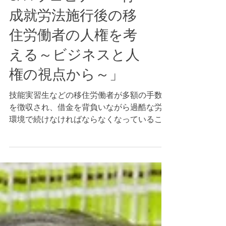
5/14ウェビナー「育
成就労法施行後の移
住労働者の人権を考
える～ビジネスと人
権の視点から～」
技能実習生などの移住労働者が多額の手数料
を徴収され、借金を背負いながら過酷な労働
環境で続けなければならなくなっていること
が日本国内における重大な人権課題となって
います。昨年の入管法・技能実習法改正によ
り、技能実習制度は育成就労制度に移行され
る予定ですが、育成就労法の下でも手...