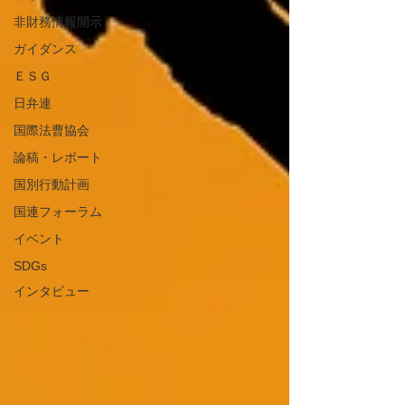
非財務情報開示
ガイダンス
ＥＳＧ
日弁連
国際法曹協会
論稿・レポート
国別行動計画
国連フォーラム
イベント
SDGs
インタビュー