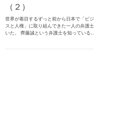
生き方ー齊藤誠弁護
士インタビュー
（２）
世界が着目するずっと前から日本で「ビジネ
スと人権」に取り組んできた一人の弁護士が
いた。 齊藤誠という弁護士を知っているだ
ろうか？ 熊本松橋事件という冤罪事件で、
３０年間事件の真相に挑み続け、再審で逆転
無罪を勝ち取った人権弁護士として、新聞や
テレビで取り上げられたことで、知る...