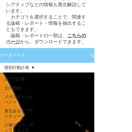
シアティブなどの情報も逐次解説して
います。
カテゴリを選択することで、関連す
る論稿・レポート・情報を抽出するこ
ともできます。
論稿・レポートの一部は、
こちらの
ページ
から、ダウンロードできます。
データベース
国別行動計画
全ての記事
公共調達
メガスポーツイ
ベント
責任あるサプラ
イチェーン
人権デュー・デ
ィリジェンス