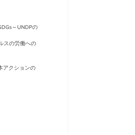
Gs～UNDPの
ルスの労働への
R基本アクションの