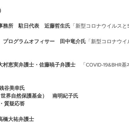
）
表事務所　駐日代表　近藤哲生氏
「新型コロナウイルスとSD
所　プログラムオフィサー　田中竜介氏
「新型コロナウイ
ers　大村恵実弁護士・佐藤暁子弁護士　
「COVID-19&BH
銭谷美幸氏
（世界自然保護基金）　南明紀子氏
・質疑応答
s　高橋大祐弁護士