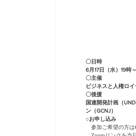
〇日時
6月17日（水）19時～
〇主催
ビジネスと人権ロイヤー
〇後援
国連開発計画（UN
ン（GCNJ）
○
お申し込み
　参加ご希望の方は
　Zoomリンクを