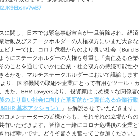
kpd2JK9Ebshv7wB7
スに関し、日本では緊急事態宣言が一旦解除され、経済
業活動及びステークホルダーの人権双方にいまだ大きな
ナーでは、コロナ危機からのより良い社会（Build Back 
ようにステークホルダーの人権を尊重し「責任ある企業
そのことを通じていかに企業・社会双方の持続可能性や
きるかを、マルチステークホルダーにおいて議論します
ILOより、国際機関の取組や企業にとって有用なツール・
また、BHR Lawyersより、投資家はじめ様々な関係
後のより良い社会に向けた革新的かつ責任ある企業行動
19&BHR 基本アクション）
」を解説させていただきます
のコメンテーターの皆様からも、それぞれの立場からの
共有いただきます。皆様と一緒にコロナ危機後の企業と
きれば幸いです。どうぞ皆さま奮ってご参加ください。