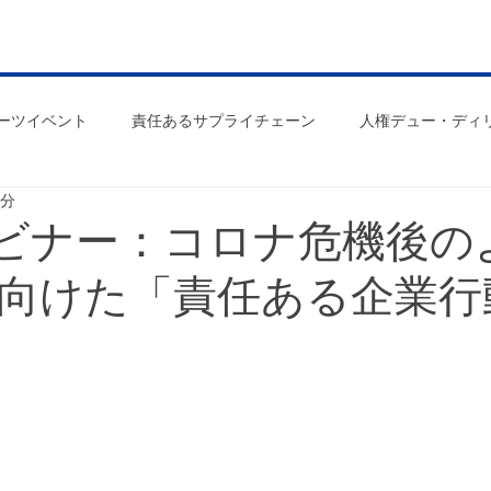
ーツイベント
責任あるサプライチェーン
人権デュー・ディ
2分
ＥＳＧ
日弁連
国際法曹協会
論稿・レポート
ウェビナー：コロナ危機後の
向けた「責任ある企業行
SDGs
インタビュー