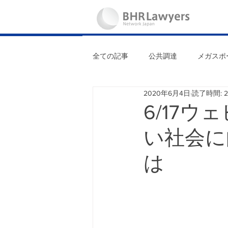
全ての記事
公共調達
メガスポ
2020年6月4日
読了時間: 
非財務情報開示
ガイダンス
6/17
い社会に
国連フォーラム
イベント
は