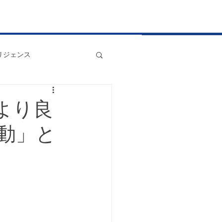
リジェンス
国別行動計画
より良
動」と