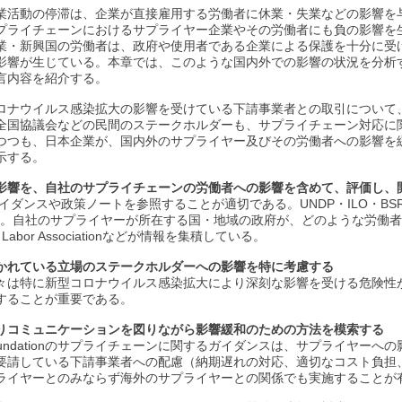
業活動の停滞は、企業が直接雇用する労働者に休業・失業などの影響を
プライチェーンにおけるサプライヤー企業やその労働者にも負の影響を
業・新興国の労働者は、政府や使用者である企業による保護を十分に受
影響が生じている。本章では、このような国内外での影響の状況を分析
言内容を紹介する。
ロナウイルス感染拡大の影響を受けている下請事業者との取引について
全国協議会などの民間のステークホルダーも、サプライチェーン対応に
つつも、日本企業が、国内外のサプライヤー及びその労働者への影響を
示する。
影響を、自社のサプライチェーンの労働者への影響を含めて、評価し、
ガイダンスや政策ノートを参照することが適切である。UNDP・ILO・B
る。自社のサプライヤーが所在する国・地域の政府が、どのような労働
Labor Associationなどが情報を集積している。
かれている立場のステークホルダーへの影響を特に考慮する
々は特に新型コロナウイルス感染拡大により深刻な影響を受ける危険性
することが重要である。
りコミュニケーションを図りながら影響緩和のための方法を模索する
Fair Wear Foundationのサプライチェーンに関するガイダンスは、サプ
要請している下請事業者への配慮（納期遅れの対応、適切なコスト負担
ライヤーとのみならず海外のサプライヤーとの関係でも実施することが