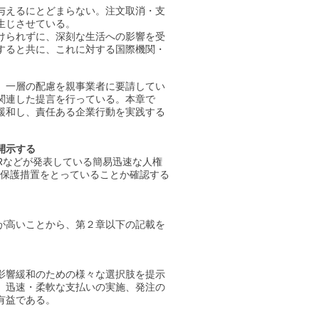
与えるにとどまらない。注文取消・支
生じさせている。
けられずに、深刻な生活への影響を受
すると共に、これに対する国際機関・
、一層の配慮を親事業者に要請してい
関連した提言を行っている。本章で
緩和し、責任ある企業行動を実践する
開示する
SRなどが発表している簡易迅速な人権
者保護措置をとっていることか確認する
が高いことから、第２章以下の記載を
ライヤーへの影響緩和のための様々な選択肢を提示
、迅速・柔軟な支払いの実施、発注の
有益である。