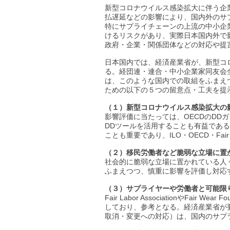
新型コロナウイルス感染拡大に伴う企
払遅延などの影響により、国内外のサ
特にサプライチェーンの上流の中小企
けるリスクがあり、実際日本国内外で
政府・企業・関係団体などの対応や提
日本国内では、経済産業省が、新型コ
る。経団連・連合・中小企業家同友会
は、このような国内での取組をふまえ
ための以下の５つの留意点・工夫を提
（１）新型コロナウイルス感染拡大の
影響評価に当たっては、OECDのDD
DDツールを活用することも有益であ
ことも重要であり、ILO・OECD・Fair 
（２）移民労働者など脆弱な立場に置
社会的に脆弱な立場に置かれている人
ふまえつつ、慎重に影響を評価し対応
（３）サプライヤーや労働者と可能限
Fair Labor Associationや
しており、参考となる。経済産業省が
取消・変更への対応）は、国内のサプ