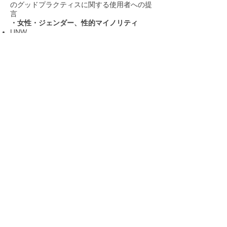
のグッドプラクティスに関する使用者への提
言
・女性・ジェンダー、性的マイノリティ
UNW
Checklist for COVID-19 response by UN
Women Deputy Executive Director Asa
Regner
https://www.unwomen.org/en/news/stories/2
020/3/news-checklist-for-covid-19-
response-by-ded-regner
COVID-19対応のためのチェックリスト
WEPs
COVID-19 and Gender Equality: A Call to
Action for the Private Sector
https://www.weps.org/resource/covid-19-
and-gender-equality-call-action-private-
sector
ジェンダー平等：民間セクターに対する行
動提言
・障がい者
International Disability Alliance
Key Recommendations toward a Disability-
Inclusive COVID -19 Response
http://www.internationaldisabilityalliance.org/
content/covid-19-and-disability-movement
COVID-19対応の障がいインクルーシブに
向けた鍵となる提言