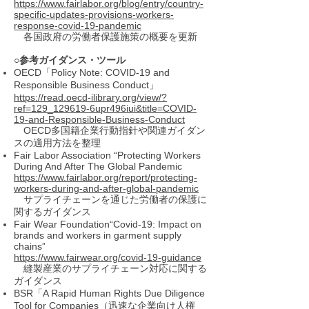
https://www.fairlabor.org/blog/entry/country-
specific-updates-provisions-workers-
response-covid-19-pandemic
各国政府の労働者保護施策の概要を更新
○参考ガイダンス・ツール
OECD「Policy Note: COVID-19 and
Responsible Business Conduct」
https://read.oecd-ilibrary.org/view/?
ref=129_129619-6upr496iui&title=COVID-
19-and-Responsible-Business-Conduct
OECD多国籍企業行動指針や関連ガイダン
スの適用方法を整理
Fair Labor Association “Protecting Workers
During And After The Global Pandemic
https://www.fairlabor.org/report/protecting-
workers-during-and-after-global-pandemic
サプライチェーンを通じた労働者の保護に
関するガイダンス
Fair Wear Foundation“Covid-19: Impact on
brands and workers in garment supply
chains”
https://www.fairwear.org/covid-19-guidance
縫製産業のサプライチェーン対応に関する
ガイダンス
BSR「A Rapid Human Rights Due Diligence
Tool for Companies（迅速な企業向け人権