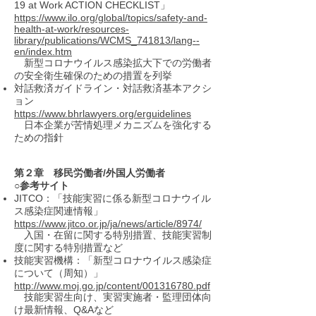
19 at Work ACTION CHECKLIST」
https://www.ilo.org/global/topics/safety-and-
health-at-work/resources-
library/publications/WCMS_741813/lang--
en/index.htm
新型コロナウイルス感染拡大下での労働者
の安全衛生確保のための措置を列挙
対話救済ガイドライン・対話救済基本アクシ
ョン
https://www.bhrlawyers.org/erguidelines
日本企業が苦情処理メカニズムを強化する
ための指針
第２章 移民労働者/外国人労働者
○参考サイト
JITCO：「技能実習に係る新型コロナウイル
ス感染症関連情報」
https://www.jitco.or.jp/ja/news/article/8974/
入国・在留に関する特別措置、技能実習制
度に関する特別措置など
技能実習機構：「新型コロナウイルス感染症
について（周知）」
http://www.moj.go.jp/content/001316780.pdf
技能実習生向け、実習実施者・監理団体向
け最新情報、Q&Aなど