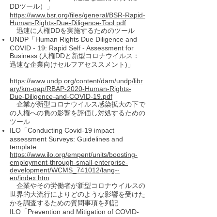
DDツール）」
https://www.bsr.org/files/general/BSR-Rapid-
Human-Rights-Due-Diligence-Tool.pdf
迅速に人権DDを実施するためのツール
UNDP「Human Rights Due Diligence and
COVID - 19: Rapid Self - Assessment for
Business (人権DDと新型コロナウイルス：
迅速な企業向けセルフアセススメント)」
https://www.undp.org/content/dam/undp/libr
ary/km-qap/RBAP-2020-Human-Rights-
Due-Diligence-and-COVID-19.pdf
企業が新型コロナウイルス感染拡大の下で
の人権への負の影響を評価し対処するための
ツール
ILO「Conducting Covid-19 impact
assessment Surveys: Guidelines and
template
https://www.ilo.org/empent/units/boosting-
employment-through-small-enterprise-
development/WCMS_741012/lang--
en/index.htm
企業やその労働者が新型コロナウイルスの
世界的大流行によりどのような影響を受けた
かを調査するための質問事項を列記
ILO「Prevention and Mitigation of COVID-