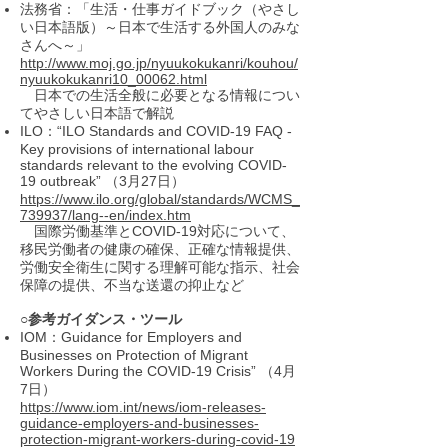
法務省：「生活・仕事ガイドブック（やさし
い日本語版）～日本で生活する外国人のみな
さんへ～」
http://www.moj.go.jp/nyuukokukanri/kouhou/
nyuukokukanri10_00062.html
日本での生活全般に必要となる情報につい
てやさしい日本語で解説
ILO：“ILO Standards and COVID-19 FAQ -
Key provisions of international labour
standards relevant to the evolving COVID-
19 outbreak” （3月27日）
https://www.ilo.org/global/standards/WCMS_
739937/lang--en/index.htm
国際労働基準とCOVID-19対応について、
移民労働者の健康の確保、正確な情報提供、
労働安全衛生に関する理解可能な指示、社会
保障の提供、不当な送還の抑止など
○参考ガイダンス・ツール
IOM：Guidance for Employers and
Businesses on Protection of Migrant
Workers During the COVID-19 Crisis” （4月
7日）
https://www.iom.int/news/iom-releases-
guidance-employers-and-businesses-
protection-migrant-workers-during-covid-19