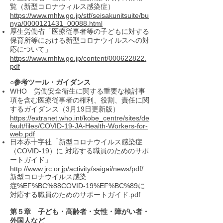
覧（新型コロナウィルス感染症）
https://www.mhlw.go.jp/stf/seisakunitsuite/bu
nya/0000121431_00088.html
厚生労働省「医療従事者等の子どもに対する
保育所等における新型コロナウイルスへの対
応について」
https://www.mhlw.go.jp/content/000622822.
pdf
○参考ツール・ガイダンス
WHO 労働安全衛生に関する重要な検討事
項を含む医療従事者の権利、役割、責任に関
するガイダンス（3月19日更新版）
https://extranet.who.int/kobe_centre/sites/de
fault/files/COVID-19-JA-Health-Workers-for-
web.pdf
日本赤十字社「新型コロナウイルス感染症
（COVID-19）に 対応する職員のためのサポ
ートガイド」
http://www.jrc.or.jp/activity/saigai/news/pdf/
新型コロナウイルス感染
症%EF%BC%88COVID-19%EF%BC%89に
対応する職員のためのサポートガイド.pdf
第５章 子ども・高齢者・女性・障がい者・
外国人など