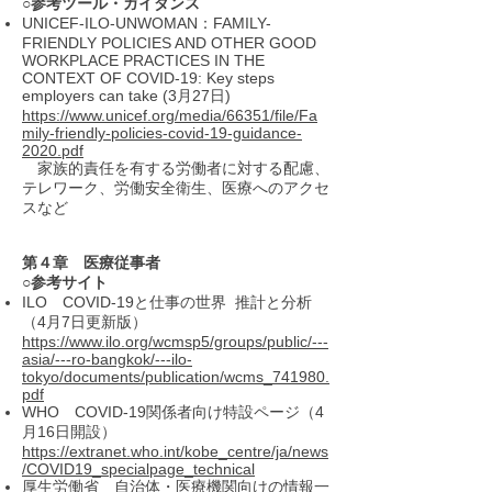
○参考ツール・ガイダンス
UNICEF-ILO-UNWOMAN：FAMILY-
FRIENDLY POLICIES AND OTHER GOOD
WORKPLACE PRACTICES IN THE
CONTEXT OF COVID-19: Key steps
employers can take (3月27日)
https://www.unicef.org/media/66351/file/Fa
mily-friendly-policies-covid-19-guidance-
2020.pdf
家族的責任を有する労働者に対する配慮、
テレワーク、労働安全衛生、医療へのアクセ
スなど
第４章 医療従事者
○参考サイト
ILO COVID-19と仕事の世界 推計と分析
（4月7日更新版）
https://www.ilo.org/wcmsp5/groups/public/---
asia/---ro-bangkok/---ilo-
tokyo/documents/publication/wcms_741980.
pdf
WHO COVID-19関係者向け特設ページ（4
月16日開設）
https://extranet.who.int/kobe_centre/ja/news
/COVID19_specialpage_technical
厚生労働省 自治体・医療機関向けの情報一